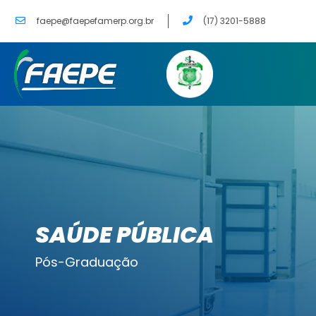
faepe@faepefamerp.org.br
(17) 3201-5888
SAÚDE PÚBLICA
Pós-Graduação