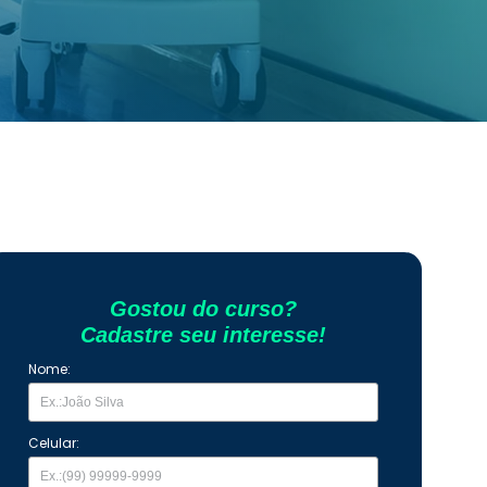
Gostou do curso?
Cadastre seu interesse!
Nome:
Celular: