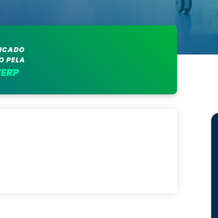
FICADO
O PELA
ERP