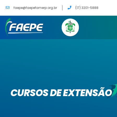
faepe@faepefamerp.org.br
(17) 3201-5888
CURSOS DE EXTENSÃO