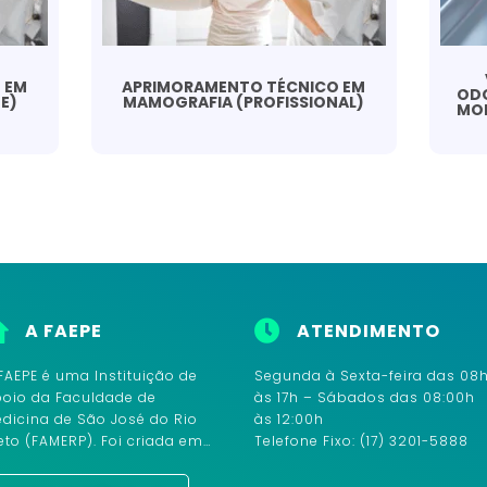
 EM
APRIMORAMENTO TÉCNICO EM
ODO
E)
MAMOGRAFIA (PROFISSIONAL)
MO
A FAEPE
ATENDIMENTO
FAEPE é uma Instituição de
Segunda à Sexta-feira das 08
oio da Faculdade de
às 17h – Sábados das 08:00h
dicina de São José do Rio
às 12:00h
eto (FAMERP). Foi criada em…
Telefone Fixo: (17) 3201-5888