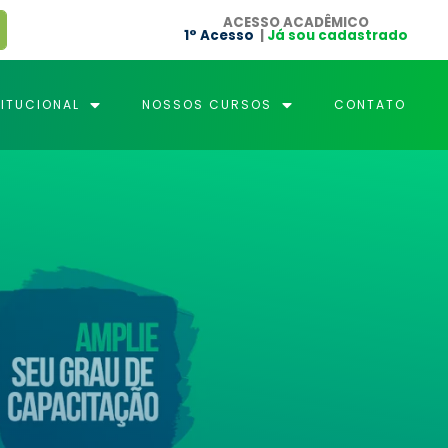
ACESSO ACADÊMICO
1° Acesso
|
Já sou cadastrado
TITUCIONAL
NOSSOS CURSOS
CONTATO