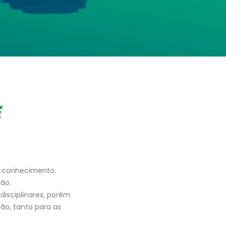
E
o conhecimento.
são.
disciplinares, porém
são, tanto para as