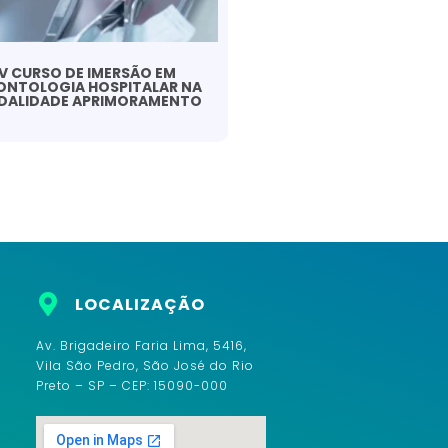
V CURSO DE IMERSÃO EM
NTOLOGIA HOSPITALAR NA
DALIDADE APRIMORAMENTO
LOCALIZAÇÃO
h
Av. Brigadeiro Faria Lima, 5416,
Vila São Pedro, São José do Rio
Preto – SP – CEP: 15090-000