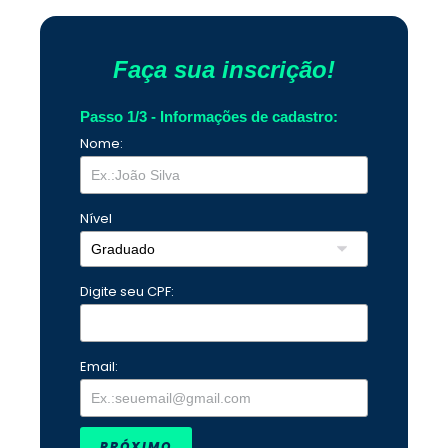
Faça sua inscrição!
Passo 1/3 - Informações de cadastro:
Nome:
Nível
Digite seu CPF:
Email:
PRÓXIMO