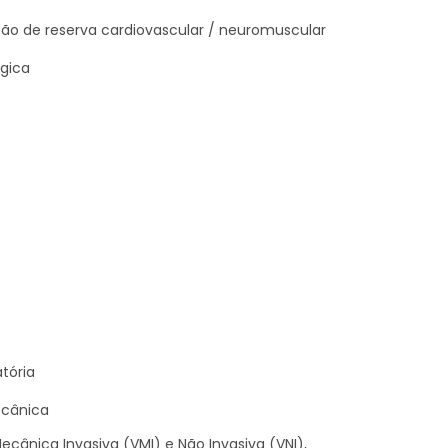
ção de reserva cardiovascular / neuromuscular
ógica
tória
ecânica
ecânica Invasiva (VMI) e Não Invasiva (VNI),