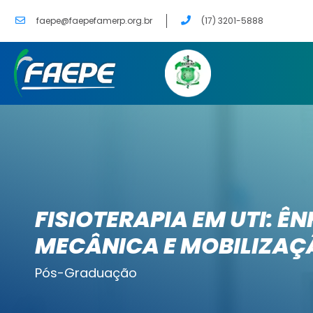
faepe@faepefamerp.org.br
(17) 3201-5888
FISIOTERAPIA EM UTI: Ê
MECÂNICA E MOBILIZAÇ
Pós-Graduação