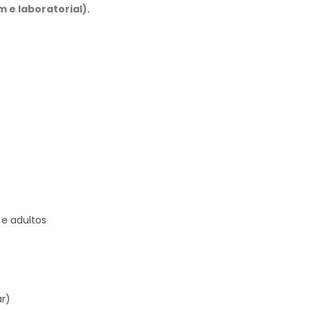
e laboratorial).
 e adultos
ar)