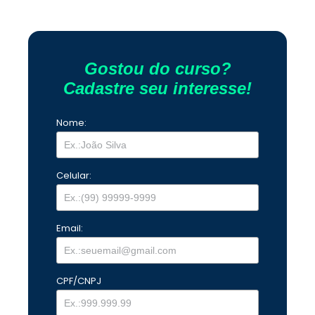
Gostou do curso?
Cadastre seu interesse!
Nome:
Celular:
Email:
CPF/CNPJ